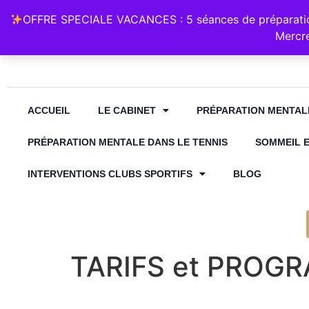
Retrouvez Annabelle Lauqué Hypnose et Préparation Mental
OFFRE SPECIALE VACANCES : 5 séances de préparation
contact@annabelle-hypnose.fr
06 1
Mercre
ACCUEIL
LE CABINET
PRÉPARATION MENTAL
PRÉPARATION MENTALE DANS LE TENNIS
SOMMEIL 
INTERVENTIONS CLUBS SPORTIFS
BLOG
TARIFS et PROG