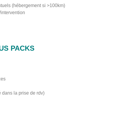
ntuels (hébergement si >100km)
intervention
US PACKS
ces
é dans la prise de rdv)