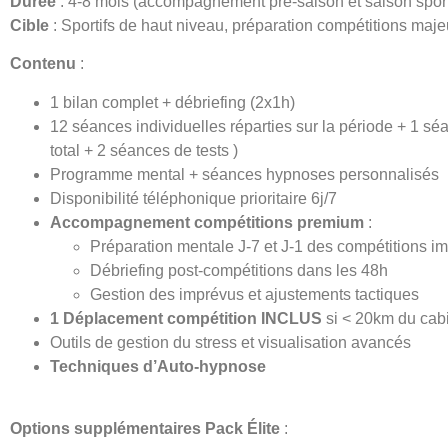
Durée
: 4-8 mois (accompagnement pré-saison et saison sport
Cible
: Sportifs de haut niveau, préparation compétitions maje
Contenu
:
1 bilan complet + débriefing (2x1h)
12 séances individuelles réparties sur la période + 1 sé
total + 2 séances de tests )
Programme mental + séances hypnoses personnalisés
Disponibilité téléphonique prioritaire 6j/7
Accompagnement compétitions premium
:
Préparation mentale J-7 et J-1 des compétitions i
Débriefing post-compétitions dans les 48h
Gestion des imprévus et ajustements tactiques
1 Déplacement compétition INCLUS
si < 20km du cab
Outils de gestion du stress et visualisation avancés
Techniques d’Auto-hypnose
Options supplémentaires Pack Élite
: