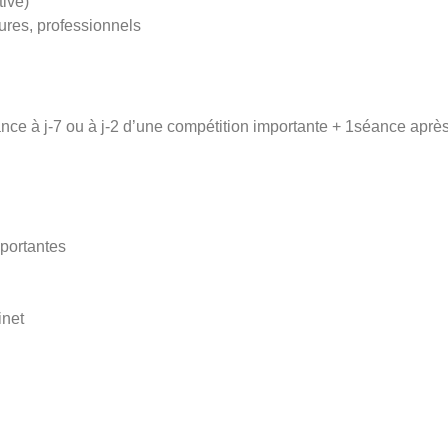
ive)
ures, professionnels
ance à j-7 ou à j-2 d’une compétition importante + 1séance aprè
mportantes
inet