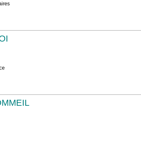
aires
OI
ce
OMMEIL