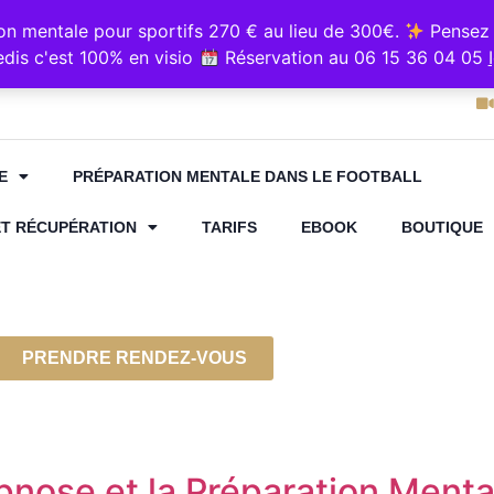
e sur Resalib : annuaire, référencement et prise de rende
 mentale pour sportifs 270 € au lieu de 300€.
Pensez 
5 36 04 05
Cabinet "Kin
dis c'est 100% en visio
Réservation au 06 15 36 04 05
E
PRÉPARATION MENTALE DANS LE FOOTBALL
ET RÉCUPÉRATION
TARIFS
EBOOK
BOUTIQUE
PRENDRE RENDEZ-VOUS
ypnose et la Préparation Ment