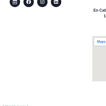
En Cab
1