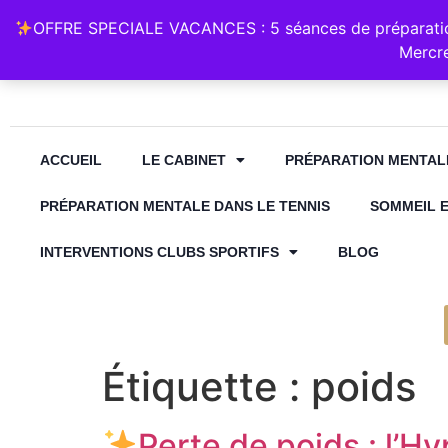
Retrouvez Annabelle Lauqué Hypnose et Préparation Mental
OFFRE SPECIALE VACANCES : 5 séances de préparation
contact@annabelle-hypnose.fr
06 1
Mercre
ACCUEIL
LE CABINET
PRÉPARATION MENTAL
PRÉPARATION MENTALE DANS LE TENNIS
SOMMEIL 
INTERVENTIONS CLUBS SPORTIFS
BLOG
Étiquette :
poids
Perte de poids : l’H