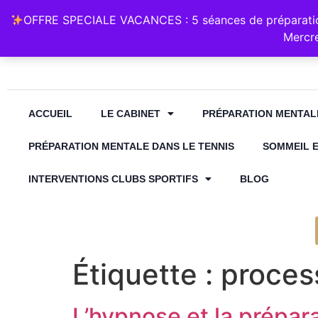
Retrouvez Annabelle Lauqué Hypnose et Préparation Mental
OFFRE SPECIALE VACANCES : 5 séances de préparation
contact@annabelle-hypnose.fr
06 1
Mercre
ACCUEIL
LE CABINET
PRÉPARATION MENTAL
PRÉPARATION MENTALE DANS LE TENNIS
SOMMEIL 
INTERVENTIONS CLUBS SPORTIFS
BLOG
Étiquette :
proces
L’hypnose et la prépara