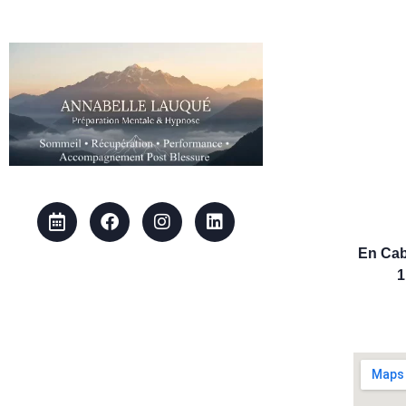
En Cab
1