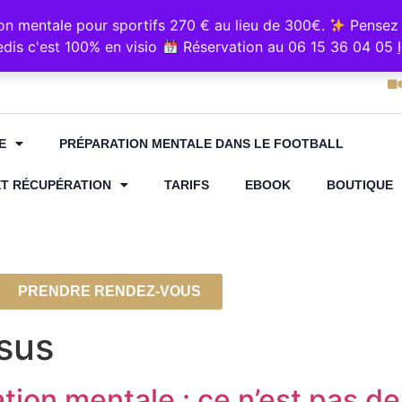
e sur Resalib : annuaire, référencement et prise de rende
 mentale pour sportifs 270 € au lieu de 300€.
Pensez 
5 36 04 05
Cabinet "Kin
dis c'est 100% en visio
Réservation au 06 15 36 04 05
E
PRÉPARATION MENTALE DANS LE FOOTBALL
ET RÉCUPÉRATION
TARIFS
EBOOK
BOUTIQUE
PRENDRE RENDEZ-VOUS
sus
tion mentale : ce n’est pas de