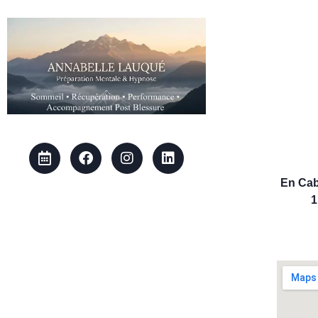
En Cab
1