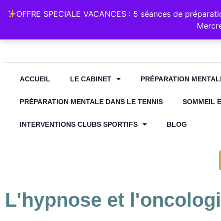
Retrouvez Annabelle Lauqué Hypnose et Préparation Mental
OFFRE SPECIALE VACANCES : 5 séances de préparation
contact@annabelle-hypnose.fr
06 1
Mercre
ACCUEIL
LE CABINET
PRÉPARATION MENTAL
PRÉPARATION MENTALE DANS LE TENNIS
SOMMEIL 
INTERVENTIONS CLUBS SPORTIFS
BLOG
L'hypnose et l'oncolog