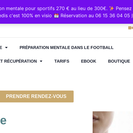
e sur Resalib : annuaire, référencement et prise de rende
 mentale pour sportifs 270 € au lieu de 300€.
Pensez 
5 36 04 05
Cabinet "Kin
dis c'est 100% en visio
Réservation au 06 15 36 04 05
E
PRÉPARATION MENTALE DANS LE FOOTBALL
ET RÉCUPÉRATION
TARIFS
EBOOK
BOUTIQUE
PRENDRE RENDEZ-VOUS
ie