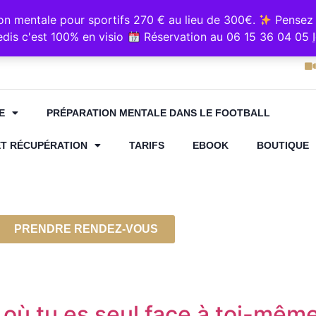
e sur Resalib : annuaire, référencement et prise de rende
 mentale pour sportifs 270 € au lieu de 300€.
Pensez 
5 36 04 05
Cabinet "Kin
dis c'est 100% en visio
Réservation au 06 15 36 04 05
E
PRÉPARATION MENTALE DANS LE FOOTBALL
ET RÉCUPÉRATION
TARIFS
EBOOK
BOUTIQUE
PRENDRE RENDEZ-VOUS
t où tu es seul face à toi-mêm