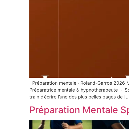
Préparation mentale · Roland-Garros 2026 Mo
Préparatrice mentale & hypnothérapeute · Sous
train d’écrire l’une des plus belles pages de [
Préparation Mentale S