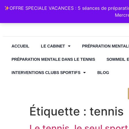
Retrouvez Annabelle Lauqué Hypnose et Préparation Mental
OFFRE SPECIALE VACANCES : 5 séances de préparation
contact@annabelle-hypnose.fr
06 1
Mercre
ACCUEIL
LE CABINET
PRÉPARATION MENTAL
PRÉPARATION MENTALE DANS LE TENNIS
SOMMEIL 
INTERVENTIONS CLUBS SPORTIFS
BLOG
Étiquette :
tennis
Le tennis, le seul spor