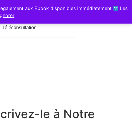
z-vous pour les Hypnothérapeutes
également aux Ebook disponibles immédiatement
Les
é, Sport & Santé" 1 bis chem de
Ignorer
jus Soustons
Téléconsultation
scrivez-le à Notre