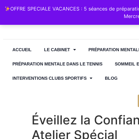
Retrouvez Annabelle Lauqué Hypnose et Préparation Mental
OFFRE SPECIALE VACANCES : 5 séances de préparation
contact@annabelle-hypnose.fr
06 1
Mercre
ACCUEIL
LE CABINET
PRÉPARATION MENTAL
PRÉPARATION MENTALE DANS LE TENNIS
SOMMEIL 
INTERVENTIONS CLUBS SPORTIFS
BLOG
Éveillez la Confia
Atelier Spécial