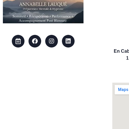
En Cab
1