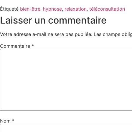
Étiqueté
bien-être
,
hypnose
,
relaxation
,
téléconsultation
Laisser un commentaire
Votre adresse e-mail ne sera pas publiée.
Les champs oblig
Commentaire
*
Nom
*