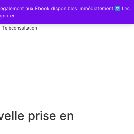
z-vous pour les Hypnothérapeutes
également aux Ebook disponibles immédiatement
Les
é, Sport & Santé" 1 bis chem de
Ignorer
jus Soustons
Téléconsultation
elle prise en