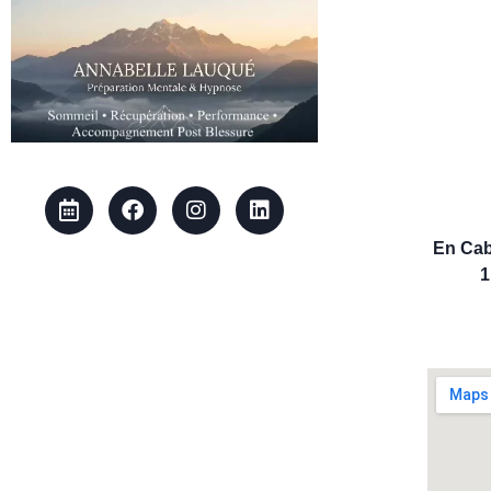
En Cab
1