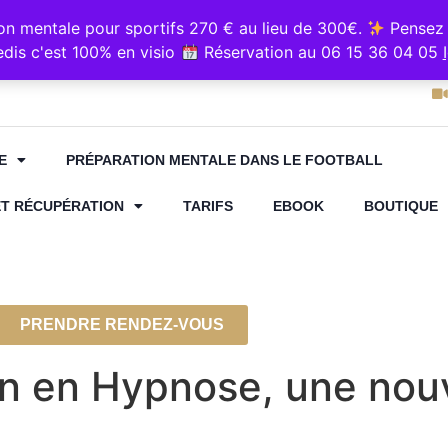
e sur Resalib : annuaire, référencement et prise de rende
 mentale pour sportifs 270 € au lieu de 300€.
Pensez 
5 36 04 05
Cabinet "Kin
dis c'est 100% en visio
Réservation au 06 15 36 04 05
E
PRÉPARATION MENTALE DANS LE FOOTBALL
ET RÉCUPÉRATION
TARIFS
EBOOK
BOUTIQUE
PRENDRE RENDEZ-VOUS
on en Hypnose, une nouv