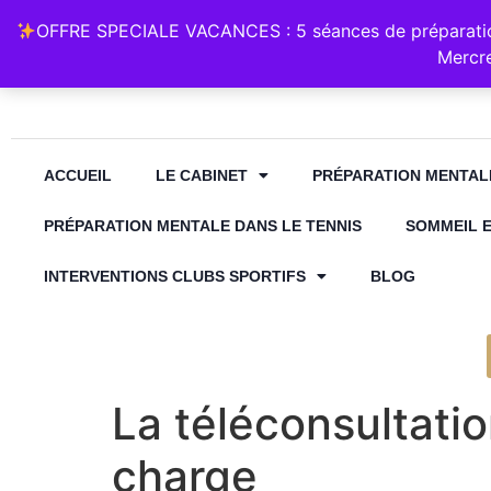
Retrouvez Annabelle Lauqué Hypnose et Préparation Mental
OFFRE SPECIALE VACANCES : 5 séances de préparation
contact@annabelle-hypnose.fr
06 1
Mercre
ACCUEIL
LE CABINET
PRÉPARATION MENTAL
PRÉPARATION MENTALE DANS LE TENNIS
SOMMEIL 
INTERVENTIONS CLUBS SPORTIFS
BLOG
La téléconsultati
charge