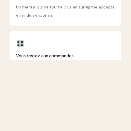
Un mental qui ne tourne plus en surrégime accepte
enfin de s'endormir.
Vous restez aux commandes
Pas de transe magique, pas de poulet — vous êtes
conscient à chaque instant.
Les effets se ressentent souvent dès la première
séance. Une heure pour offrir à votre cerveau ce
qu'il n'arrive plus à se donner seul : le repos
véritable.