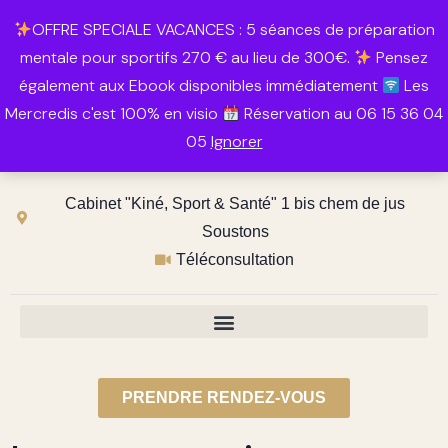
Retrouvez Annabelle Lauqué Hypnose et Préparation Mentale
OFFRE SPECIALE VACANCES : 5 séances de préparation
sur Resalib : annuaire, référencement et prise de rendez-vous
mentale pour sportifs 270 € au lieu de 300€.
Pensez
pour les Hypnothérapeutes
également aux Ebook disponibles immédiatement
Les
contact@annabelle-hypnose.fr
Mercredis c'est 100% en visio
Réservation au 06 15 36 04
05
Ignorer
06 15 36 04 05
Cabinet "Kiné, Sport & Santé" 1 bis chem de jus
Soustons
Téléconsultation
PRENDRE RENDEZ-VOUS