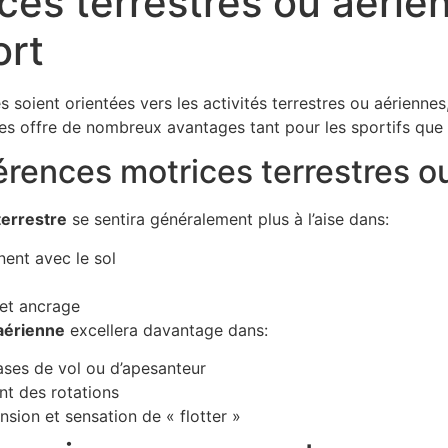
ces terrestres ou aérien
ort
es soient orientées vers les activités terrestres ou aérienne
s offre de nombreux avantages tant pour les sportifs que p
rences motrices terrestres o
terrestre
se sentira généralement plus à l’aise dans:
ent avec le sol
 et ancrage
aérienne
excellera davantage dans:
ases de vol ou d’apesanteur
nt des rotations
nsion et sensation de « flotter »