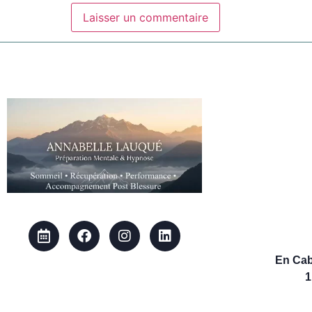
En Cab
1