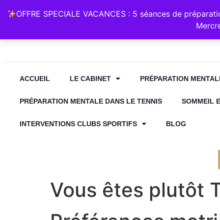
Retrouvez Annabelle Lauqué Hypnose et Préparation Mental
OFFRE SPECIALE VACANCES : 5 séances de préparation
contact@annabelle-hypnose.fr
06 1
Mercre
ACCUEIL
LE CABINET
PRÉPARATION MENTAL
PRÉPARATION MENTALE DANS LE TENNIS
SOMMEIL 
INTERVENTIONS CLUBS SPORTIFS
BLOG
Vous êtes plutôt T