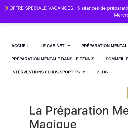
Retrouvez Annabelle Lauqué Hypnose et Préparation Mental
OFFRE SPECIALE VACANCES : 5 séances de préparation
contact@annabelle-hypnose.fr
06 1
Mercre
ACCUEIL
LE CABINET
PRÉPARATION MENTAL
PRÉPARATION MENTALE DANS LE TENNIS
SOMMEIL 
INTERVENTIONS CLUBS SPORTIFS
BLOG
La Préparation Me
Magique