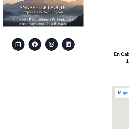
En Cab
1