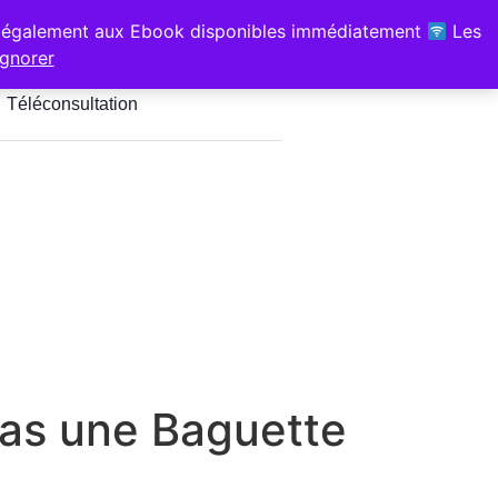
z-vous pour les Hypnothérapeutes
également aux Ebook disponibles immédiatement
Les
é, Sport & Santé" 1 bis chem de
Ignorer
jus Soustons
Téléconsultation
Pas une Baguette