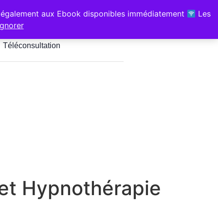
z-vous pour les Hypnothérapeutes
également aux Ebook disponibles immédiatement
Les
é, Sport & Santé" 1 bis chem de
Ignorer
jus Soustons
Téléconsultation
 et Hypnothérapie