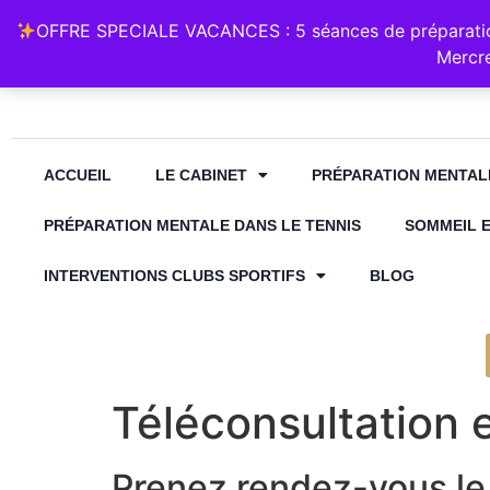
Retrouvez Annabelle Lauqué Hypnose et Préparation Mental
OFFRE SPECIALE VACANCES : 5 séances de préparation
contact@annabelle-hypnose.fr
06 1
Mercre
ACCUEIL
LE CABINET
PRÉPARATION MENTAL
PRÉPARATION MENTALE DANS LE TENNIS
SOMMEIL 
INTERVENTIONS CLUBS SPORTIFS
BLOG
Téléconsultation 
Prenez rendez-vous le