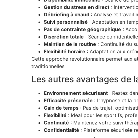
Gestion du stress en direct
: Interventi
Débriefing à chaud
: Analyse et travai
Suivi personnalisé
: Adaptation en temps
Pas de contrainte géographique
: Acco
Discrétion totale
: Séance confidentielle
Maintien de la routine
: Continuité du s
Flexibilité horaire
: Adaptation aux créne
Cette approche révolutionnaire permet aux ath
traditionnelles.
Les autres avantages de l
Environnement sécurisant
: Restez dan
Efficacité préservée
: L’hypnose et la 
Gain de temps
: Pas de trajet, optimisa
Flexibilité
: Idéal pour les sportifs, prof
Continuité
: Maintenez votre suivi thér
Confidentialité
: Plateforme sécurisée r